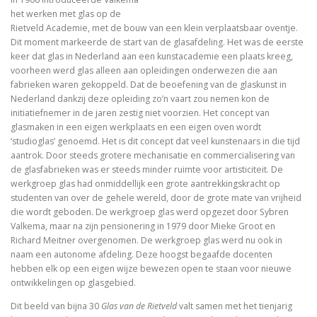
het werken met glas op de
Rietveld Academie, met de bouw van een klein verplaatsbaar oventje.
Dit moment markeerde de start van de glasafdeling. Het was de eerste
keer dat glas in Nederland aan een kunstacademie een plaats kreeg,
voorheen werd glas alleen aan opleidingen onderwezen die aan
fabrieken waren gekoppeld. Dat de beoefening van de glaskunst in
Nederland dankzij deze opleiding zo’n vaart zou nemen kon de
initiatiefnemer in de jaren zestig niet voorzien. Het concept van
glasmaken in een eigen werkplaats en een eigen oven wordt
‘studioglas’ genoemd. Het is dit concept dat veel kunstenaars in die tijd
aantrok. Door steeds grotere mechanisatie en commercialisering van
de glasfabrieken was er steeds minder ruimte voor artisticiteit. De
werkgroep glas had onmiddellijk een grote aantrekkingskracht op
studenten van over de gehele wereld, door de grote mate van vrijheid
die wordt geboden. De werkgroep glas werd opgezet door Sybren
Valkema, maar na zijn pensionering in 1979 door Mieke Groot en
Richard Meitner overgenomen. De werkgroep glas werd nu ook in
naam een autonome afdeling. Deze hoogst begaafde docenten
hebben elk op een eigen wijze bewezen open te staan voor nieuwe
ontwikkelingen op glasgebied.
Dit beeld van bijna 30
Glas van de Rietveld
valt samen met het tienjarig