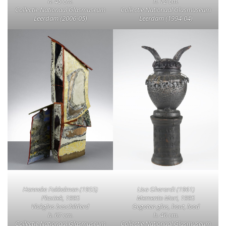
h. 45 cm.
h. 12 cm.
Collectie Nationaal Glasmuseum
Collectie Nationaal Glasmuseum
Leerdam (2006-05)
Leerdam (1994-04)
Hanneke Fokkelman (1955)
Lisa Gherardi (1961)
Plastiek, 1995
Memento Mori, 1995
Vlakglas beschilderd
Gegoten glas, hout, lood
h. 67 cm.
h. 46 cm.
Collectie Nationaal Glasmuseum
Collectie Nationaal Glasmuseum