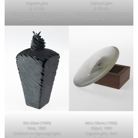
Gegoten glas
Gefused glas
h. 74 cm.
h. 60 cm.
Collectie Nationaal Glasmuseum
Collectie Nationaal Glasmuseum
Leerdam (2006-02)
Leerdam (1993-12)
Tim Shaw (1960)
Mica Okuna (1966)
Vaas, 1985
Object, 1994
Geblazen en ingezaagd glas
Gegoten glas, hout