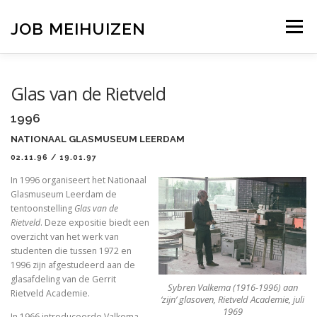
Ga
naar
JOB MEIHUIZEN
Menu
de
inhoud
TENTOONSTELLINGEN
ERFGOED
ONDERWIJS
Glas van de Rietveld
1996
PUBLICATIES
OVERZICHT
CONTACT
NATIONAAL GLASMUSEUM LEERDAM
02.11.96 / 19.01.97
In 1996 organiseert het Nationaal
Glasmuseum Leerdam de
tentoonstelling
Glas van de
Rietveld
. Deze expositie biedt een
overzicht van het werk van
studenten die tussen 1972 en
1996 zijn afgestudeerd aan de
glasafdeling van de Gerrit
Sybren Valkema (1916-1996) aan
Rietveld Academie.
‘zijn’ glasoven, Rietveld Academie, juli
1969
In 1966 introduceerde Valkema