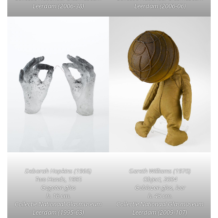
Leerdam (2006-38)
Leerdam (2006-06)
Deborah Hopkins (1966)
Gareth Williams (1970)
Two Hands, 1995
Object, 2004
Gegoten glas
Geblazen glas, leer
h. 16 cm.
h. 45 cm.
Collectie Nationaal Glasmuseum
Collectie Nationaal Glasmuseum
Leerdam (1995-63)
Leerdam (2009-107)