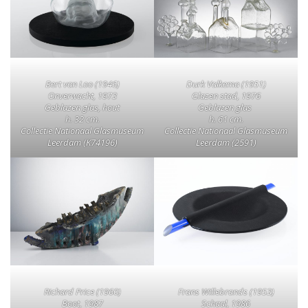
Bert van Loo (1946)
Durk Valkema (1951)
Onverwacht, 1973
Glazen stad, 1976
Geblazen glas, hout
Geblazen glas
h. 32 cm.
h. 61 cm.
Collectie Nationaal Glasmuseum
Collectie Nationaal Glasmuseum
Leerdam (K74196)
Leerdam (2591)
Richard Price (1960)
Frans Willebrands (1953)
Boot, 1987
Schaal, 1986