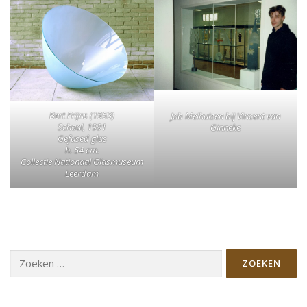
Bert Frijns (1953)
Job Meihuizen bij Vincent van
Schaal, 1991
Ginneke
Gefused glas
h. 54 cm.
Collectie Nationaal Glasmuseum
Leerdam
Zoeken
naar: