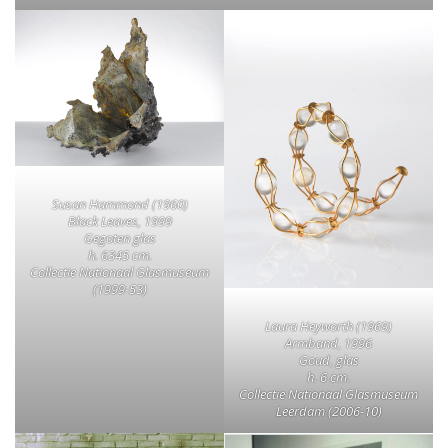
Susan Hammond (1960)
Black Leaves, 1999
Gegoten glas
h. 6345 cm.
Collectie Nationaal Glasmuseum
(1999-53)
Laura Heyworth (1969)
Armband, 1996
Goud, glas
h. 6 cm.
Collectie Nationaal Glasmuseum
Leerdam (2006-10)