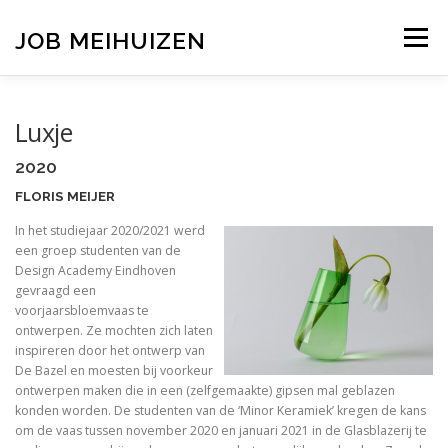
Ga
naar
JOB MEIHUIZEN
Menu
de
inhoud
TENTOONSTELLINGEN
ERFGOED
ONDERWIJS
Luxje
2020
PUBLICATIES
OVERZICHT
CONTACT
FLORIS MEIJER
In het studiejaar 2020/2021 werd
een groep studenten van de
Design Academy Eindhoven
gevraagd een
voorjaarsbloemvaas te
ontwerpen. Ze mochten zich laten
inspireren door het ontwerp van
De Bazel en moesten bij voorkeur
ontwerpen maken die in een (zelfgemaakte) gipsen mal geblazen
konden worden. De studenten van de ‘Minor Keramiek’ kregen de kans
om de vaas tussen november 2020 en januari 2021 in de Glasblazerij te