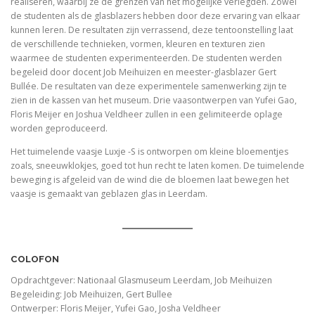
realiseren, waarbij ze de grenzen van het mogelijke verlegden. Zowel
de studenten als de glasblazers hebben door deze ervaring van elkaar
kunnen leren. De resultaten zijn verrassend, deze tentoonstelling laat
de verschillende technieken, vormen, kleuren en texturen zien
waarmee de studenten experimenteerden. De studenten werden
begeleid door docent Job Meihuizen en meester-glasblazer Gert
Bullée. De resultaten van deze experimentele samenwerking zijn te
zien in de kassen van het museum. Drie vaasontwerpen van Yufei Gao,
Floris Meijer en Joshua Veldheer zullen in een gelimiteerde oplage
worden geproduceerd.
Het tuimelende vaasje Luxje -S is ontworpen om kleine bloementjes
zoals, sneeuwklokjes, goed tot hun recht te laten komen. De tuimelende
beweging is afgeleid van de wind die de bloemen laat bewegen het
vaasje is gemaakt van geblazen glas in Leerdam.
COLOFON
Opdrachtgever: Nationaal Glasmuseum Leerdam, Job Meihuizen
Begeleiding: Job Meihuizen, Gert Bullee
Ontwerper: Floris Meijer, Yufei Gao, Josha Veldheer