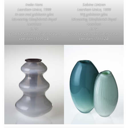
Ineke Hans
Sabine Lintzen
Leerdam Unica, 1999
Leerdam Unica, 1999
In een mal geblazen glas
Vrij geblazen glas
Uitvoering Glasfabriek Royal
Uitvoering Glasfabriek Royal
Leerdam
Leerdam
h. 25
h. 24
Collectie Nationaal Glasmuseum
Collectie Nationaal Glasmuseum
Leerdam (1999-24)
Leerdam (1999-24)