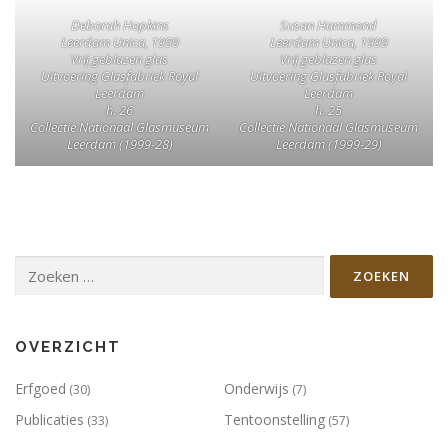
Deborah Hopkins
Susan Hammond
Leerdam Unica, 1999
Leerdam Unica, 1999
Vrij geblazen glas
Vrij geblazen glas
Uitvoering Glasfabriek Royal
Uitvoering Glasfabriek Royal
Leerdam
Leerdam
h. 26
h. 25
Collectie Nationaal Glasmuseum
Collectie Nationaal Glasmuseum
Leerdam (1999-28)
Leerdam (1999-29)
Zoeken
naar:
OVERZICHT
Erfgoed
Onderwijs
(30)
(7)
Publicaties
Tentoonstelling
(33)
(57)