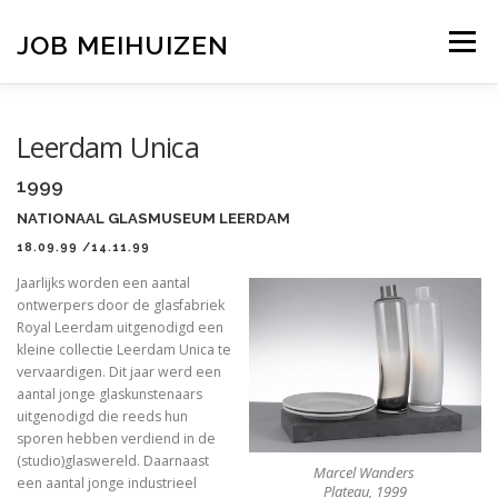
Ga
naar
JOB MEIHUIZEN
Menu
de
inhoud
TENTOONSTELLINGEN
ERFGOED
ONDERWIJS
Leerdam Unica
1999
PUBLICATIES
OVERZICHT
CONTACT
NATIONAAL GLASMUSEUM LEERDAM
18.09.99 /14.11.99
Jaarlijks worden een aantal
ontwerpers door de glasfabriek
Royal Leerdam uitgenodigd een
kleine collectie Leerdam Unica te
vervaardigen. Dit jaar werd een
aantal jonge glaskunstenaars
uitgenodigd die reeds hun
sporen hebben verdiend in de
(studio)glaswereld. Daarnaast
Marcel Wanders
een aantal jonge industrieel
Plateau, 1999