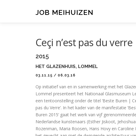
Ga
naar
JOB MEIHUIZEN
de
inhoud
Ceçi n’est pas du verre
2015
HET GLAZENHUIS, LOMMEL
03.11.15 / 06.03.16
Op initiatief van en in samenwerking met het Glaze
Lommel presenteert het Nationaal Glasmuseum 
een tentoonstelling onder de titel ‘Beste Buren | Ce
pas du Verre’. In het kader van de manifestatie ‘Bes
Buren 2015’ gaat het werk van vijf gerenommeerd
Nederlandse kunstenaars (Esther Jiskoot, Jehoshua
Rozenman, Maria Roosen, Hans Hovy en Caroline P
het gevecht aan met de dwingende architectuur va