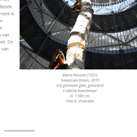
illende
ment in
er
de
n van
eit. De
n van
Maria Roosen (1957)
Gewassen boom, 2015
Vrij geblazen glas, gelusterd
Collectie kunstenaar
H. 1100 cm.
Foto K. Vrancken