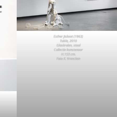
Esther Jiskoot (1963)
Tubla, 2010
Glaskralen, staal
Collectie kunstenaar
H.153 cm.
Foto K. Vrancken