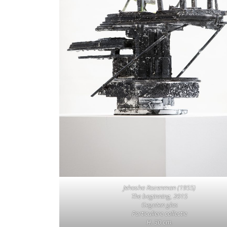
Jehosha Rozenman (1955)
The beginning, 2015
Gegoten glas
Particuliere collectie
H. 30 cm.