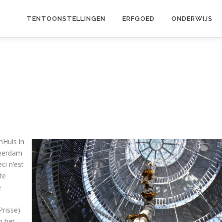
TENTOONSTELLINGEN
ERFGOED
ONDERWIJS
nHuis in
Leerdam
ci n’est
te
e
risse)
n het