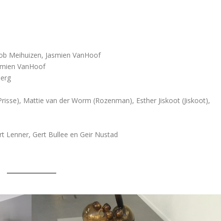
, Job Meihuizen, Jasmien VanHoof
asmien VanHoof
berg
(Prisse), Mattie van der Worm (Rozenman), Esther Jiskoot (Jiskoot),
t Lenner, Gert Bullee en Geir Nustad