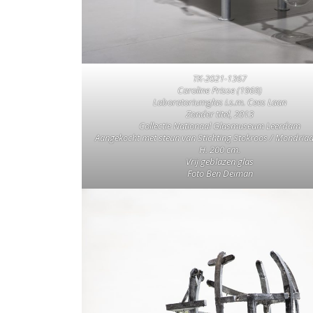
TK-2021-1367
Caroline Prisse (1969)
Laboratoriumglas i.s.m. Cees Laan
Zonder titel, 2013
Collectie Nationaal Glasmuseum Leerdam
Aangekocht met steun van Stichting Stokroos / Mondria
H. 200 cm.
Vrij geblazen glas
Foto Ben Deiman