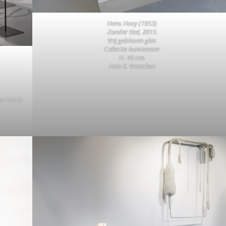
Hans Hovy (1953)
Zonder titel, 2015
Vrij geblazen glas
Collectie kunstenaar
H. 40 cm.
Foto K. Vrancken
an Fonds