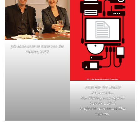
Job Meihuizen en Karin van der
Heiden, 2012
Karin van der Heiden
Bewaar als…
Handleiding voor digitaal
bewaren, 2012
Grafische vormgeving Max
Kisman