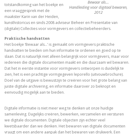
Bewaar als…
totstandkoming van het boekje en
Handleiding voor digitaal bewaren,
een vraaggesprek met de
2012
maakster Karin van der Heiden,
kunsthistoricus en sinds 2008 adviseur Beheer en Presentatie van
(digitale) Collecties voor vormgevers en collectiebeheerders.
Praktische handvatten
Het boekje ‘Bewaar als…’ is gemaakt om vormgevers praktische
handvatten te bieden om hun informatie te ordenen en goed op te
slaan. Dat is natuurlijk niet alleen belangrijk voor vormgevers, maar voor
iedereen die digitale documenten maakt en die duurzaam wil bewaren.
Dat het in eerste instantie voor vormgevers ontworpen is duidelijk te
zien, het is een prachtige vormgegeven leporello (uitvouwbrochure).
Doel van de uitgave is bewustzijn te creëren voor het grote belang van
juiste digitale archivering, en informatie daarover zo beknopt en
eenvoudig mogelijk aan te bieden.
Digitale informatie is niet meer weg te denken uit onze huidige
samenleving. Dagelijks creëren, bewerken, verzamelen en versturen
we digitale documenten. Digitale objecten zijn echter veel
kwetsbaarder dan we denken. Het bewaren van digitale documenten
vraagt om een andere aanpak dan het bewaren van drukwerk. Een