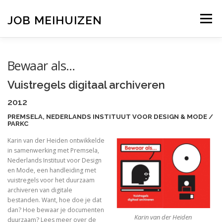
Ga
naar
JOB MEIHUIZEN
Menu
de
inhoud
TENTOONSTELLINGEN
ERFGOED
ONDERWIJS
Bewaar als…
Vuistregels digitaal archiveren
PUBLICATIES
OVERZICHT
CONTACT
2012
PREMSELA, NEDERLANDS INSTITUUT VOOR DESIGN & MODE /
PARKC
Karin van der Heiden ontwikkelde
in samenwerking met Premsela,
Nederlands Instituut voor Design
en Mode, een handleiding met
vuistregels voor het duurzaam
archiveren van digitale
bestanden. Want, hoe doe je dat
dan? Hoe bewaar je documenten
Karin van der Heiden
duurzaam? Lees meer over de