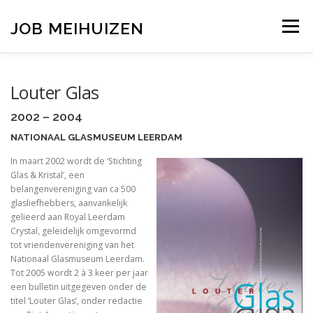
Ga
naar
JOB MEIHUIZEN
Menu
de
inhoud
TENTOONSTELLINGEN
ERFGOED
ONDERWIJS
Louter Glas
2002 – 2004
PUBLICATIES
OVERZICHT
CONTACT
NATIONAAL GLASMUSEUM LEERDAM
In maart 2002 wordt de ‘Stichting
Glas & Kristal’, een
belangenvereniging van ca 500
glasliefhebbers, aanvankelijk
gelieerd aan Royal Leerdam
Crystal, geleidelijk omgevormd
tot vriendenvereniging van het
Nationaal Glasmuseum Leerdam.
Tot 2005 wordt 2 à 3 keer per jaar
een bulletin uitgegeven onder de
titel ‘Louter Glas’, onder redactie